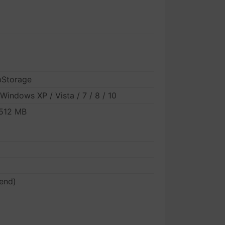
bStorage
indows XP / Vista / 7 / 8 / 10
 512 MB
rend)