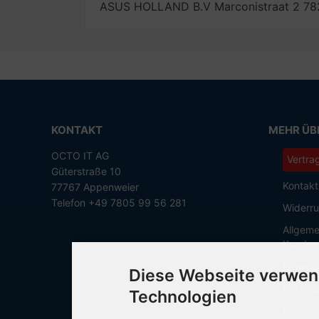
ASUS HOLLAND B.V Marconistraat 2 782
KONTAKT
MEHR ÜBE
OCTO IT AG
Vertra
Güterstraße 10
Kontakt
77767 Appenweier
Telefon +49 7805 99 56 281
Widerru
Allgeme
Kunden
Hinweis
Diese Webseite verwen
Datensc
Technologien
Impres