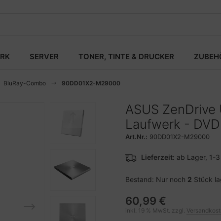
RK
SERVER
TONER, TINTE & DRUCKER
ZUBEH
BluRay-Combo
90DD01X2-M29000
ASUS ZenDriv
Laufwerk - DV
Art.Nr.:
90DD01X2-M29000
Lieferzeit:
ab Lager, 1-
Bestand: Nur noch
2
Stück l
60,99 €
inkl. 19 % MwSt. zzgl.
Versandkos