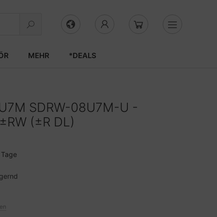
ÖR
MEHR
*DEALS
e U7M SDRW-08U7M-U -
D±RW (±R DL)
3 Tage
agernd
ten