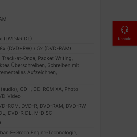
RAM
6x (DVD±R DL)
Kontakt
/ 8x (DVD+RW) / 5x (DVD-RAM)
, Track-at-Once, Packet Writing,
ktes Überschreiben, Schreiben mit
rementelles Aufzeichnen,
 (audio), CD-I, CD-ROM XA, Photo
VD-Video
VD-ROM, DVD-R, DVD-RAM, DVD-RW,
L, DVD-R DL, M-DISC
)
rbar, E-Green Engine-Technologie,