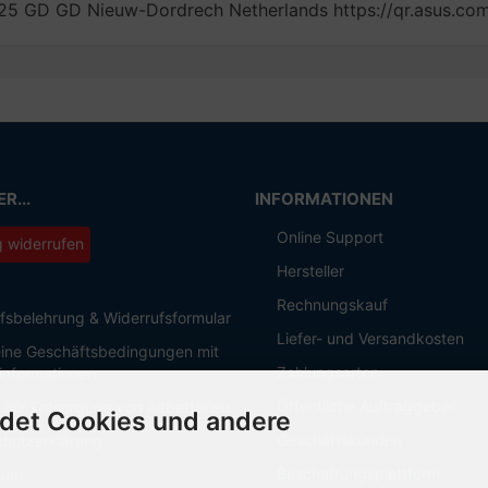
5 GD GD Nieuw-Dordrech Netherlands https://qr.asus.co
R...
INFORMATIONEN
Online Support
g widerrufen
Hersteller
Rechnungskauf
fsbelehrung & Widerrufsformular
Liefer- und Versandkosten
ine Geschäftsbedingungen mit
Zahlungsarten
informationen
Öffentliche Auftraggeber
 zur Entsorgung von Altbatterien
det Cookies und andere
Geschäftskunden
hutzerklärung
Beschaffungsplattform
sum