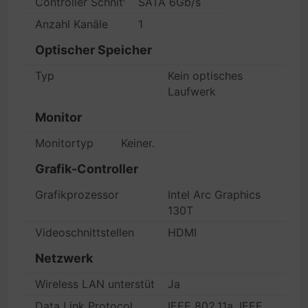
Controller Schnittstellentyp
SATA 6Gb/s
Anzahl Kanäle
1
Optischer Speicher
Typ
Kein optisches
Laufwerk
Monitor
Monitortyp
Keiner.
Grafik-Controller
Grafikprozessor
Intel Arc Graphics
130T
Videoschnittstellen
HDMI
Netzwerk
Wireless LAN unterstützt
Ja
Data Link Protocol
IEEE 802.11a, IEEE