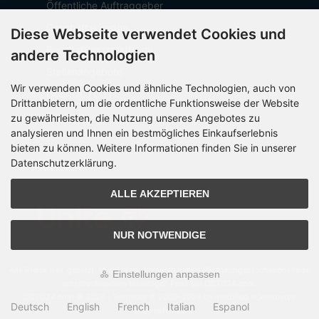
Öffentliche Auftraggeber
Geschäftskunden
Diese Webseite verwendet Cookies und
Beschaffungsplattform
andere Technologien
Stellenangebote
Wir verwenden Cookies und ähnliche Technologien, auch von
Über OCTO IT
Drittanbietern, um die ordentliche Funktionsweise der Website
Sitemap
zu gewährleisten, die Nutzung unseres Angebotes zu
analysieren und Ihnen ein bestmögliches Einkaufserlebnis
bieten zu können. Weitere Informationen finden Sie in unserer
Datenschutzerklärung.
PARTNER
ALLE AKZEPTIEREN
NUR NOTWENDIGE
Alle Preise inkl. gesetzl. MwSt. zzgl.
Versandkosten
. Die durchgestrichenen Preise
Einstellungen anpassen
entsprechen dem bisherigen Preis bei OCTO24.com.
OCTO24.com © 2026 | Template © 2009-2026 by modified eCommerce
Deutsch
English
French
Italian
Espanol
Shopsoftware