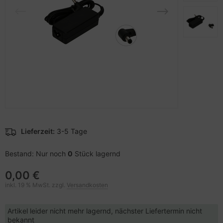
pier, Folien, Etiketten
to & Video
nstige Netzwerkgeräte
schen & Tragebehältnisse
sche Tinten Minen
ner
ndhelds und Navigation
SB Hub
behör Drucker
-Server
ebcams
 Zubehör
behör CD-/DVD-Rohlinge
anner Zubehör
behör divers
blet Zubehör
Lieferzeit:
3-5 Tage
behör Mobiltelefone
Bestand: Nur noch
0
Stück lagernd
0,00 €
splayzubehör
inkl. 19 % MwSt. zzgl.
Versandkosten
Artikel leider nicht mehr lagernd, nächster Liefertermin nicht
bekannt