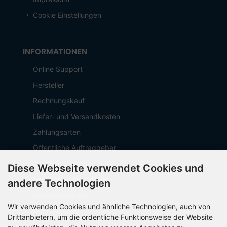
Cookie Einstellungen
INFORMATIONEN
Online Support
Hersteller
Rechnungskauf
Liefer- und Versandkosten
Zahlungsarten
Öffentliche Auftraggeber
Geschäftskunden
Diese Webseite verwendet Cookies und
Beschaffungsplattform
andere Technologien
Stellenangebote
Wir verwenden Cookies und ähnliche Technologien, auch von
Über OCTO IT
Drittanbietern, um die ordentliche Funktionsweise der Website
Sitemap