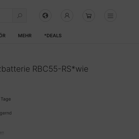
ÖR
MEHR
*DEALS
batterie RBC55-RS*wie
3 Tage
agernd
ten