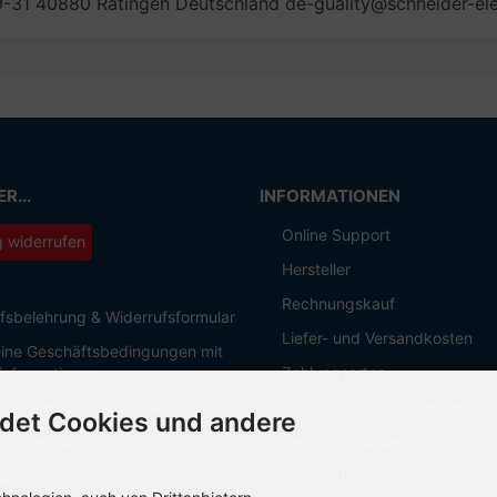
29-31 40880 Ratingen Deutschland de-guality@schneider-el
R...
INFORMATIONEN
Online Support
g widerrufen
Hersteller
Rechnungskauf
fsbelehrung & Widerrufsformular
Liefer- und Versandkosten
ine Geschäftsbedingungen mit
Zahlungsarten
informationen
Öffentliche Auftraggeber
 zur Entsorgung von Altbatterien
det Cookies und andere
Geschäftskunden
hutzerklärung
Beschaffungsplattform
sum