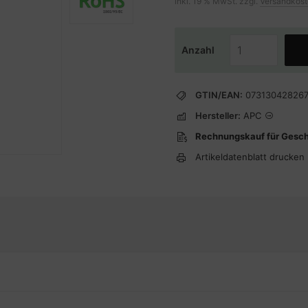
inkl. 19 % MwSt. zzgl.
Versandkos
Anzahl
GTIN/EAN:
07313042826
Hersteller:
APC
Rechnungskauf für Gesc
Artikeldatenblatt drucken