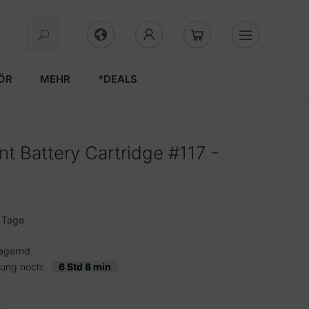
ÖR
MEHR
*DEALS
 Battery Cartridge #117 -
3 Tage
agernd
lung noch:
6 Std 8 min