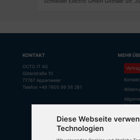
Schneider Electric GmbH Gothaer Str. 
KONTAKT
MEHR ÜBE
OCTO IT AG
Vertra
Güterstraße 10
Kontakt
77767 Appenweier
Telefon +49 7805 99 56 281
Widerru
Allgeme
Kunden
Hinweis
Diese Webseite verwen
Datensc
Technologien
Impres