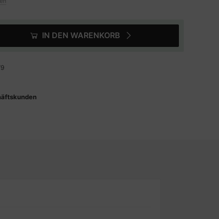
ten
IN DEN WARENKORB
79
häftskunden