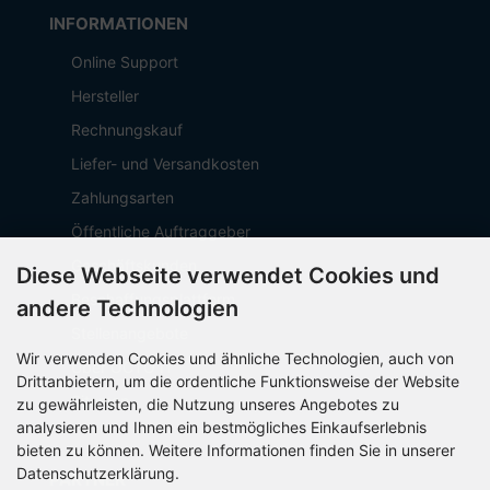
INFORMATIONEN
Online Support
Hersteller
Rechnungskauf
Liefer- und Versandkosten
Zahlungsarten
Öffentliche Auftraggeber
Geschäftskunden
Diese Webseite verwendet Cookies und
Beschaffungsplattform
andere Technologien
Stellenangebote
Wir verwenden Cookies und ähnliche Technologien, auch von
Über OCTO IT
Drittanbietern, um die ordentliche Funktionsweise der Website
Sitemap
zu gewährleisten, die Nutzung unseres Angebotes zu
analysieren und Ihnen ein bestmögliches Einkaufserlebnis
bieten zu können. Weitere Informationen finden Sie in unserer
Datenschutzerklärung.
PARTNER