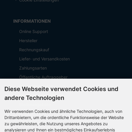
INFORMATIONEN
Online Support
Hersteller
Rechnungskauf
Liefer- und Versandkosten
Zahlungsarten
Öffentliche Auftraggeber
Geschäftskunden
Diese Webseite verwendet Cookies und
Beschaffungsplattform
andere Technologien
Stellenangebote
Wir verwenden Cookies und ähnliche Technologien, auch von
Über OCTO IT
Drittanbietern, um die ordentliche Funktionsweise der Website
Sitemap
zu gewährleisten, die Nutzung unseres Angebotes zu
analysieren und Ihnen ein bestmögliches Einkaufserlebnis