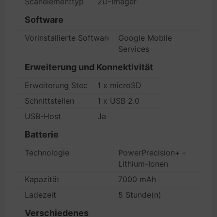
Scanelementtyp
2D-Imager
Software
Vorinstallierte Software
Google Mobile
Services
Erweiterung und Konnektivität
Erweiterung Steckplatz
1 x microSD
Schnittstellen
1 x USB 2.0
USB-Host
Ja
Batterie
Technologie
PowerPrecision+ -
Lithium-Ionen
Kapazität
7000 mAh
Ladezeit
5 Stunde(n)
Verschiedenes