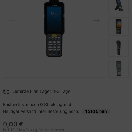
pier, Folien, Etiketten
hler
nstige Netzwerkgeräte
schen & Tragebehältnisse
sche Tinten Minen
ner
ufwerke CD/DVD/BluRay
SB Hub
behör Drucker
inboards
ebcams
tzteile
behör CD-/DVD-Rohlinge
tzwerkadapter / Schnittstellen
behör divers
ozessoren
D & Festplatten
Lieferzeit:
ab Lager, 1-3 Tage
behör Mainboards
Bestand: Nur noch
0
Stück lagernd
Heutiger Versand Ihrer Bestellung noch:
1 Std 5 min
behör Modding
0,00 €
inkl. 19 % MwSt. zzgl.
Versandkosten