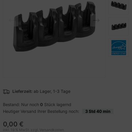
pier, Folien, Etiketten
hler
nstige Netzwerkgeräte
schen & Tragebehältnisse
sche Tinten Minen
ner
ufwerke CD/DVD/BluRay
SB Hub
behör Drucker
inboards
ebcams
tzteile
behör CD-/DVD-Rohlinge
tzwerkadapter / Schnittstellen
behör divers
ozessoren
D & Festplatten
Lieferzeit:
ab Lager, 1-3 Tage
behör Mainboards
Bestand: Nur noch
0
Stück lagernd
Heutiger Versand Ihrer Bestellung noch:
3 Std 40 min
behör Modding
0,00 €
inkl. 19 % MwSt. zzgl.
Versandkosten