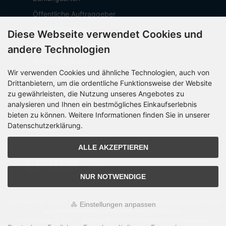
Öffentliche Auftraggeber
Geschäftskunden
Diese Webseite verwendet Cookies und
Beschaffungsplattform
andere Technologien
Stellenangebote
Wir verwenden Cookies und ähnliche Technologien, auch von
Über OCTO IT
Drittanbietern, um die ordentliche Funktionsweise der Website
Sitemap
zu gewährleisten, die Nutzung unseres Angebotes zu
analysieren und Ihnen ein bestmögliches Einkaufserlebnis
bieten zu können. Weitere Informationen finden Sie in unserer
Datenschutzerklärung.
PARTNER
ALLE AKZEPTIEREN
NUR NOTWENDIGE
Alle Preise inkl. gesetzl. MwSt. zzgl.
Versandkosten
. Die durchgestrichenen Preise
Einstellungen anpassen
entsprechen dem bisherigen Preis bei OCTO24.com.
OCTO24.com © 2026 | Template © 2009-2026 by modified eCommerce