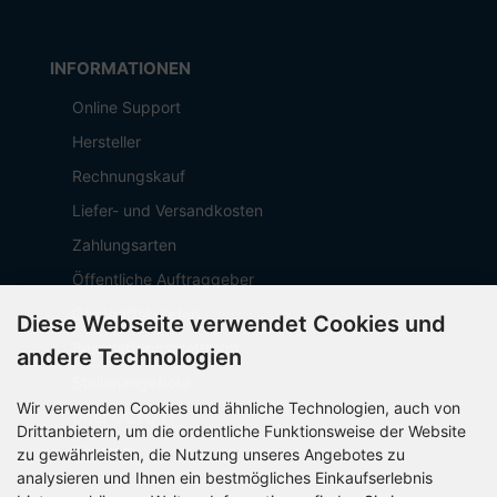
INFORMATIONEN
Online Support
Hersteller
Rechnungskauf
Liefer- und Versandkosten
Zahlungsarten
Öffentliche Auftraggeber
Geschäftskunden
Diese Webseite verwendet Cookies und
Beschaffungsplattform
andere Technologien
Stellenangebote
Wir verwenden Cookies und ähnliche Technologien, auch von
Über OCTO IT
Drittanbietern, um die ordentliche Funktionsweise der Website
Sitemap
zu gewährleisten, die Nutzung unseres Angebotes zu
analysieren und Ihnen ein bestmögliches Einkaufserlebnis