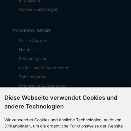
Impressum
Cookie Einstellungen
INFORMATIONEN
Online Support
Hersteller
Rechnungskauf
Liefer- und Versandkosten
Zahlungsarten
Öffentliche Auftraggeber
Geschäftskunden
Diese Webseite verwendet Cookies und
Beschaffungsplattform
andere Technologien
Stellenangebote
Wir verwenden Cookies und ähnliche Technologien, auch von
Über OCTO IT
Drittanbietern, um die ordentliche Funktionsweise der Website