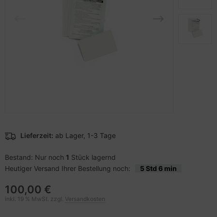
to & Video
hler
nstige Netzwerkgeräte
schen & Tragebehältnisse
sche Tinten Minen
ndhelds und Navigation
ufwerke CD/DVD/BluRay
SB Hub
-Server
inboards
ebcams
 Zubehör
tzteile
behör CD-/DVD-Rohlinge
anner Zubehör
tzwerkadapter / Schnittstellen
behör divers
blet Zubehör
ozessoren
Lieferzeit:
ab Lager, 1-3 Tage
behör Mobiltelefone
D & Festplatten
Bestand: Nur noch
1
Stück lagernd
Heutiger Versand Ihrer Bestellung noch:
5 Std 6 min
splayzubehör
behör Mainboards
100,00 €
behör Modding
inkl. 19 % MwSt. zzgl.
Versandkosten