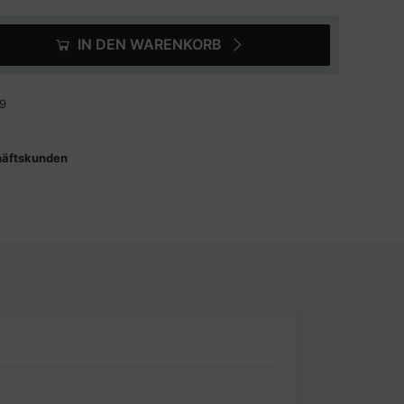
IN DEN WARENKORB
9
häftskunden