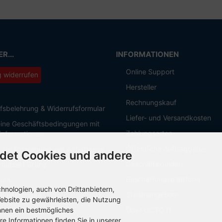
R...
INFORMATIONEN
Online Support
g widerrufen
Hersteller
Rechnungskauf
fsbelehrung & Widerrufsformular
Liefer- und Versandkosten
ine Geschäftsbedingungen mit
Zahlungsarten
informationen
Öffentliche Auftraggeber
 zur Entsorgung von Altbatterien
det Cookies und andere
Geschäftskunden
hutzerklärung
Beschaffungsplattform
sum
nologien, auch von Drittanbietern,
Stellenangebote
Einstellungen
ebsite zu gewährleisten, die Nutzung
hnen ein bestmögliches
Über OCTO IT
re Informationen finden Sie in unserer