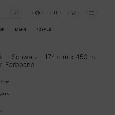
ÖR
MEHR
*DEALS
in - Schwarz - 174 mm x 450 m
er-Farbband
3 Tage
agernd
ten