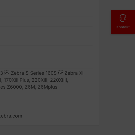
Kontakt
3  Zebra S Series 160S  Zebra Xi
I, 170XiIIIPlus, 220XiII, 220XiIII,
ries Z6000, Z6M, Z6Mplus
zebra.com