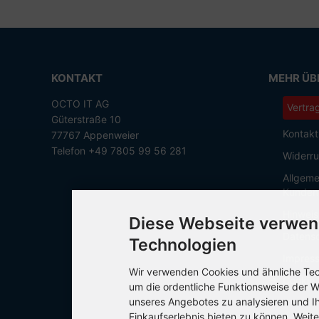
KONTAKT
MEHR ÜBE
OCTO IT AG
Vertra
Güterstraße 10
Kontakt
77767 Appenweier
Telefon +49 7805 99 56 281
Widerru
Allgeme
Kunden
Hinweis
Diese Webseite verwen
Datensc
Technologien
Impres
Wir verwenden Cookies und ähnliche Tech
Cookie 
um die ordentliche Funktionsweise der W
unseres Angebotes zu analysieren und I
Einkaufserlebnis bieten zu können. Weite