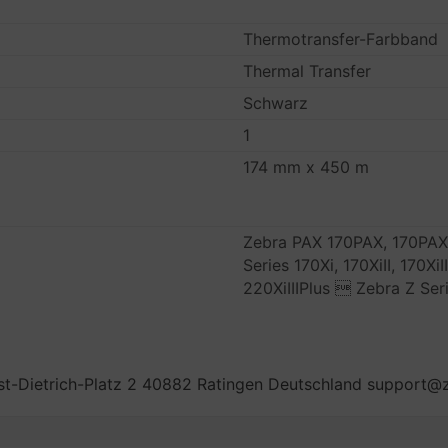
Thermotransfer-Farbband
Thermal Transfer
Schwarz
1
174 mm x 450 m
Zebra PAX 170PAX, 170PAX
Series 170Xi, 170XiII, 170XiII
220XiIIIPlus  Zebra Z Se
t-Dietrich-Platz 2 40882 Ratingen Deutschland support@