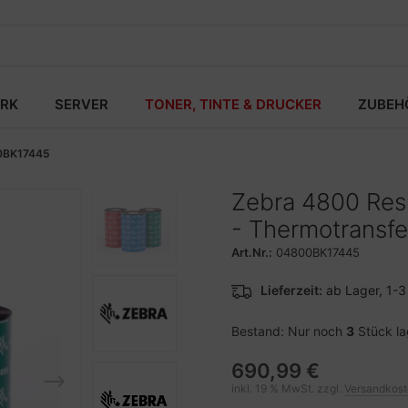
RK
SERVER
TONER, TINTE & DRUCKER
ZUBEH
0BK17445
Zebra 4800 Res
- Thermotransf
Art.Nr.:
04800BK17445
Lieferzeit:
ab Lager, 1-
Bestand: Nur noch
3
Stück l
690,99 €
inkl. 19 % MwSt. zzgl.
Versandkos