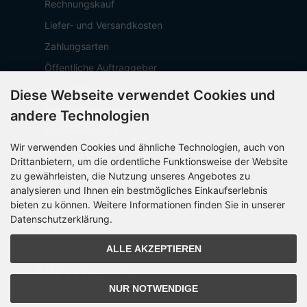
Rechnungskauf
Liefer- und Versandkosten
Zahlungsarten
Öffentliche Auftraggeber
Geschäftskunden
Diese Webseite verwendet Cookies und
Beschaffungsplattform
andere Technologien
Stellenangebote
Wir verwenden Cookies und ähnliche Technologien, auch von
Über OCTO IT
Drittanbietern, um die ordentliche Funktionsweise der Website
Sitemap
zu gewährleisten, die Nutzung unseres Angebotes zu
analysieren und Ihnen ein bestmögliches Einkaufserlebnis
bieten zu können. Weitere Informationen finden Sie in unserer
Datenschutzerklärung.
PARTNER
ALLE AKZEPTIEREN
NUR NOTWENDIGE