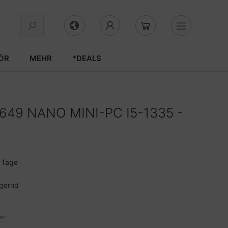
ÖR
MEHR
*DEALS
649 NANO MINI-PC I5-1335 -
3 Tage
agernd
ten