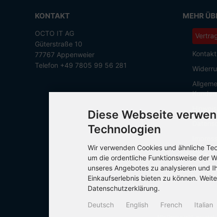
KONTAKT
MEHR ÜBE
OCTO IT AG
Vertra
Güterstraße 10
Kontakt
77767 Appenweier
Telefon +49 7805 99 56 281
Widerru
Allgeme
Kunden
Hinweis
Diese Webseite verwen
Datensc
Technologien
Impres
Wir verwenden Cookies und ähnliche Tech
Cookie 
um die ordentliche Funktionsweise der W
unseres Angebotes zu analysieren und I
Einkaufserlebnis bieten zu können. Weite
Datenschutzerklärung.
Deutsch
English
French
Italian