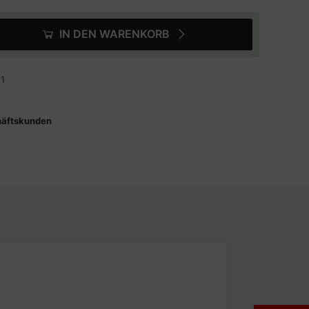
IN DEN WARENKORB
1
häftskunden