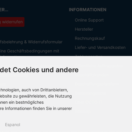
R...
INFORMATIONEN
Online Support
g widerrufen
Hersteller
Rechnungskauf
fsbelehrung & Widerrufsformular
Liefer- und Versandkosten
ine Geschäftsbedingungen mit
Zahlungsarten
informationen
Öffentliche Auftraggeber
 zur Entsorgung von Altbatterien
det Cookies und andere
Geschäftskunden
hutzerklärung
Beschaffungsplattform
sum
nologien, auch von Drittanbietern,
Stellenangebote
Einstellungen
ebsite zu gewährleisten, die Nutzung
hnen ein bestmögliches
Über OCTO IT
re Informationen finden Sie in unserer
Sitemap
Espanol