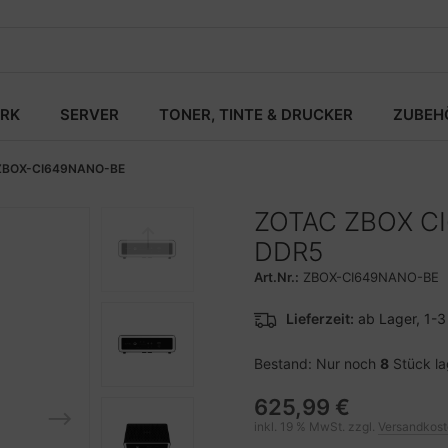
RK
SERVER
TONER, TINTE & DRUCKER
ZUBEH
ZBOX-CI649NANO-BE
ZOTAC ZBOX CI
DDR5
Art.Nr.:
ZBOX-CI649NANO-BE
Lieferzeit:
ab Lager, 1-
Bestand: Nur noch
8
Stück l
625,99 €
inkl. 19 % MwSt. zzgl.
Versandkos