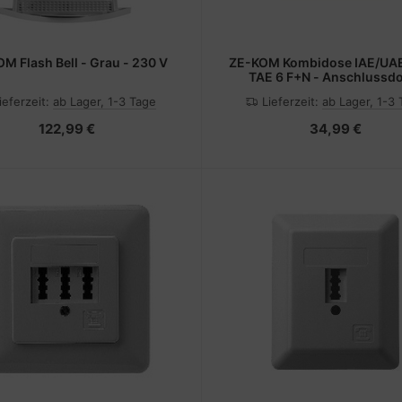
M Flash Bell - Grau - 230 V
ZE-KOM Kombidose IAE/UAE
TAE 6 F+N - Anschlussd
Unterputz - TAE-F+N, RJ-45 (
ieferzeit:
ab Lager, 1-3 Tage
Lieferzeit:
ab Lager, 1-3
122,99 €
34,99 €