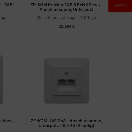
 - TAE-
ZE-KOM Kräcker TAE 6 F+N AP rws -
Kontakt
L
Anschlussdose, Unterputz
 Tage
Lieferzeit:
ab Lager, 1-3 Tage
22,99 €
ssdose,
ZE-KOM UAE 2x8 - Anschlussdose,
Unterputz - RJ-45 (4-polig)