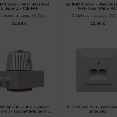
M Kräcker - Anschlussdose,
ZE-KOM Kräcker - Wanddose
Unterputz - TAE-NFF
F+N - Pearl White, RA
ieferzeit:
ab Lager, 1-3 Tage
Lieferzeit:
ab Lager, 1-3
22,99 €
22,99 €
M Typ 880 - 100 dB - Grau -
ZE-KOM UAE 2x8 - Anschlu
arent - Acrylnitril-Butadien-
Unterputz
l (ABS) - 230 V - 2 Eingänge