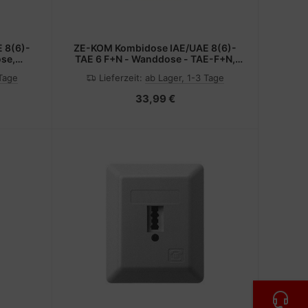
 8(6)-
ZE-KOM Kombidose IAE/UAE 8(6)-
ose,
TAE 6 F+N - Wanddose - TAE-F+N,
6-polig)
RJ-45 (6-polig)
 Tage
Lieferzeit:
ab Lager, 1-3 Tage
33,99 €