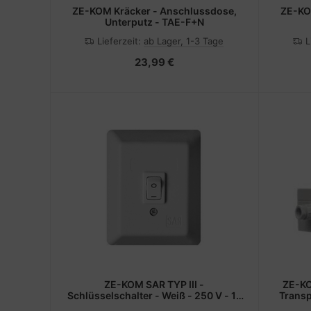
ZE-KOM Kräcker - Anschlussdose,
ZE-KO
Unterputz - TAE-F+N
Lieferzeit:
ab Lager, 1-3 Tage
L
23,99 €
ZE-KOM SAR TYP III -
ZE-KO
Schlüsselschalter - Weiß - 250 V - 11
Transp
- 70 V - 8 A - 65 mm
Styro