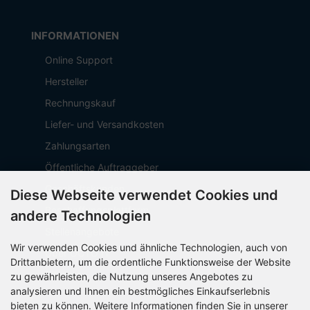
INFORMATIONEN
Online Support
Hersteller
Rechnungskauf
Liefer- und Versandkosten
Zahlungsarten
Öffentliche Auftraggeber
Geschäftskunden
Diese Webseite verwendet Cookies und
Beschaffungsplattform
andere Technologien
Stellenangebote
Wir verwenden Cookies und ähnliche Technologien, auch von
Über OCTO IT
Drittanbietern, um die ordentliche Funktionsweise der Website
Sitemap
zu gewährleisten, die Nutzung unseres Angebotes zu
analysieren und Ihnen ein bestmögliches Einkaufserlebnis
bieten zu können. Weitere Informationen finden Sie in unserer