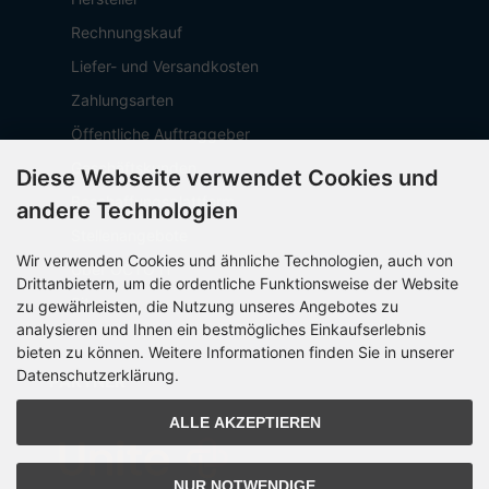
Rechnungskauf
Liefer- und Versandkosten
Zahlungsarten
Öffentliche Auftraggeber
Geschäftskunden
Diese Webseite verwendet Cookies und
Beschaffungsplattform
andere Technologien
Stellenangebote
Wir verwenden Cookies und ähnliche Technologien, auch von
Über OCTO IT
Drittanbietern, um die ordentliche Funktionsweise der Website
Sitemap
zu gewährleisten, die Nutzung unseres Angebotes zu
analysieren und Ihnen ein bestmögliches Einkaufserlebnis
bieten zu können. Weitere Informationen finden Sie in unserer
Datenschutzerklärung.
PARTNER
ALLE AKZEPTIEREN
NUR NOTWENDIGE