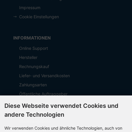
Impressum
Cookie Einstellungen
INFORMATIONEN
Online Support
Hersteller
Rechnungskauf
Liefer- und Versandkosten
Zahlungsarten
Öffentliche Auftraggeber
Geschäftskunden
Diese Webseite verwendet Cookies und
Beschaffungsplattform
andere Technologien
Stellenangebote
Wir verwenden Cookies und ähnliche Technologien, auch von
Über OCTO IT