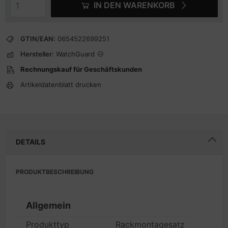
IN DEN WARENKORB
GTIN/EAN:
0654522699251
Hersteller:
WatchGuard
Rechnungskauf für Geschäftskunden
Artikeldatenblatt drucken
DETAILS
PRODUKTBESCHREIBUNG
Allgemein
Produkttyp
Rackmontagesatz