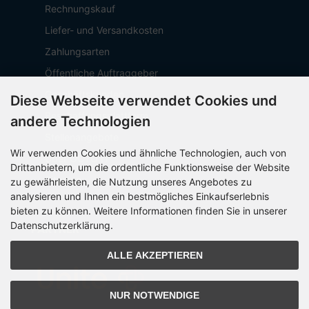
Rechnungskauf
Liefer- und Versandkosten
Zahlungsarten
Öffentliche Auftraggeber
Geschäftskunden
Diese Webseite verwendet Cookies und
Beschaffungsplattform
andere Technologien
Stellenangebote
Wir verwenden Cookies und ähnliche Technologien, auch von
Über OCTO IT
Drittanbietern, um die ordentliche Funktionsweise der Website
Sitemap
zu gewährleisten, die Nutzung unseres Angebotes zu
analysieren und Ihnen ein bestmögliches Einkaufserlebnis
bieten zu können. Weitere Informationen finden Sie in unserer
Datenschutzerklärung.
PARTNER
ALLE AKZEPTIEREN
NUR NOTWENDIGE