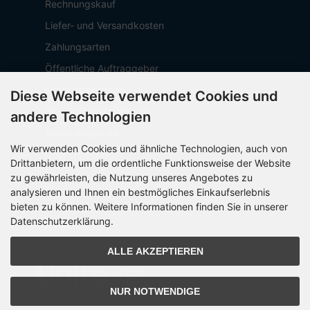
Rechnungskauf
Liefer- und Versandkosten
Zahlungsarten
Öffentliche Auftraggeber
Geschäftskunden
Diese Webseite verwendet Cookies und
Beschaffungsplattform
andere Technologien
Stellenangebote
Wir verwenden Cookies und ähnliche Technologien, auch von
Über OCTO IT
Drittanbietern, um die ordentliche Funktionsweise der Website
Sitemap
zu gewährleisten, die Nutzung unseres Angebotes zu
analysieren und Ihnen ein bestmögliches Einkaufserlebnis
bieten zu können. Weitere Informationen finden Sie in unserer
Datenschutzerklärung.
PARTNER
ALLE AKZEPTIEREN
NUR NOTWENDIGE