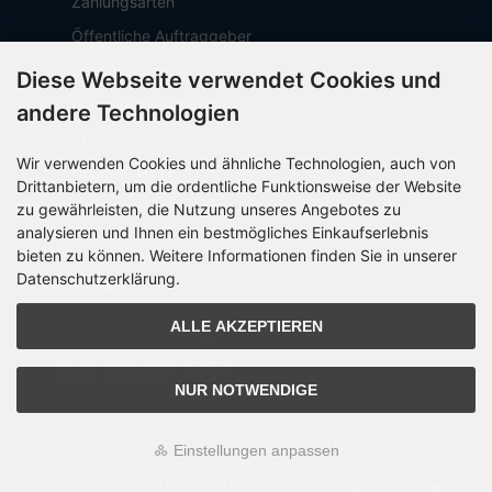
Zahlungsarten
Öffentliche Auftraggeber
Geschäftskunden
Diese Webseite verwendet Cookies und
Beschaffungsplattform
andere Technologien
Stellenangebote
Wir verwenden Cookies und ähnliche Technologien, auch von
Über OCTO IT
Drittanbietern, um die ordentliche Funktionsweise der Website
Sitemap
zu gewährleisten, die Nutzung unseres Angebotes zu
analysieren und Ihnen ein bestmögliches Einkaufserlebnis
bieten zu können. Weitere Informationen finden Sie in unserer
Datenschutzerklärung.
PARTNER
ALLE AKZEPTIEREN
NUR NOTWENDIGE
Alle Preise inkl. gesetzl. MwSt. zzgl.
Versandkosten
. Die durchgestrichenen Preise
Einstellungen anpassen
entsprechen dem bisherigen Preis bei OCTO24.com.
OCTO24.com © 2026 | Template © 2009-2026 by modified eCommerce