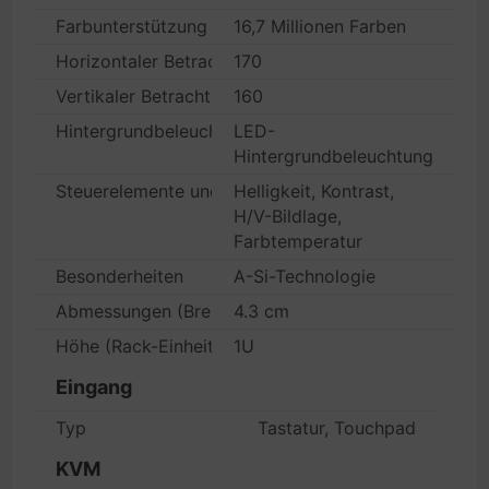
Farbunterstützung
16,7 Millionen Farben
Horizontaler Betrachtungswinkel
170
Vertikaler Betrachtungswinkel
160
Hintergrundbeleuchtungs-Technologie
LED-
Hintergrundbeleuchtung
Steuerelemente und Einstellungen
Helligkeit, Kontrast,
H/V-Bildlage,
Farbtemperatur
Besonderheiten
A-Si-Technologie
Abmessungen (Breite x Tiefe x Höhe)
4.3 cm
Höhe (Rack-Einheiten)
1U
Eingang
Typ
Tastatur, Touchpad
KVM