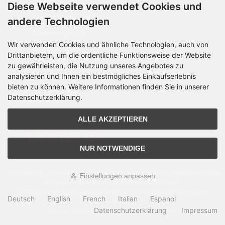
Geschäftskunden
Diese Webseite verwendet Cookies und
Beschaffungsplattform
andere Technologien
Stellenangebote
Wir verwenden Cookies und ähnliche Technologien, auch von
Über OCTO IT
Drittanbietern, um die ordentliche Funktionsweise der Website
Sitemap
zu gewährleisten, die Nutzung unseres Angebotes zu
analysieren und Ihnen ein bestmögliches Einkaufserlebnis
bieten zu können. Weitere Informationen finden Sie in unserer
Datenschutzerklärung.
PARTNER
ALLE AKZEPTIEREN
NUR NOTWENDIGE
Alle Preise inkl. gesetzl. MwSt. zzgl.
Versandkosten
. Die durchgestrichenen Preise
Einstellungen anpassen
entsprechen dem bisherigen Preis bei OCTO24.com.
OCTO24.com © 2026 | Template © 2009-2026 by modified eCommerce
Deutsch
English
French
Italian
Espanol
Shopsoftware
Datenschutzerklärung
Impressum
mod
ified eCommerce Shopsoftware © 2009-2026