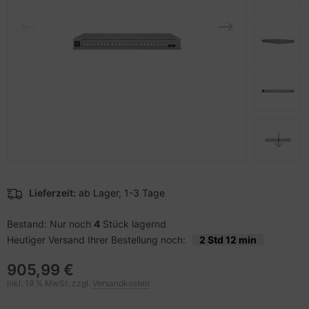
pier, Folien, Etiketten
to & Video
hler
schen & Tragebehältnisse
sche Tinten Minen
ner
ndhelds und Navigation
ufwerke CD/DVD/BluRay
SB Hub
behör Drucker
-Server
inboards
ebcams
 Zubehör
tzteile
behör CD-/DVD-Rohlinge
anner Zubehör
tzwerkadapter / Schnittstellen
behör divers
blet Zubehör
ozessoren
Lieferzeit:
ab Lager, 1-3 Tage
behör Mobiltelefone
D & Festplatten
Bestand: Nur noch
4
Stück lagernd
Heutiger Versand Ihrer Bestellung noch:
2 Std 12 min
splayzubehör
behör Mainboards
905,99 €
behör Modding
inkl. 19 % MwSt. zzgl.
Versandkosten