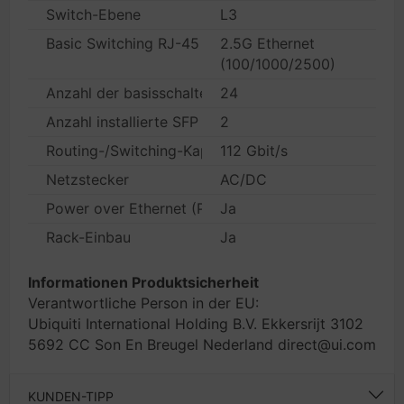
Switch-Ebene
L3
Basic Switching RJ-45 Ethernet Ports-Typ
2.5G Ethernet
(100/1000/2500)
Anzahl der basisschaltenden RJ-45 Ethernet Ports
24
Anzahl installierte SFP Module
2
Routing-/Switching-Kapazität
112 Gbit/s
Netzstecker
AC/DC
Power over Ethernet (PoE)
Ja
Rack-Einbau
Ja
Informationen Produktsicherheit
Verantwortliche Person in der EU:
Ubiquiti International Holding B.V. Ekkersrijt 3102
5692 CC Son En Breugel Nederland direct@ui.com
KUNDEN-TIPP