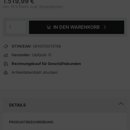
1.519,99 €
inkl. 19 % MwSt. zzgl.
Versandkosten
IN DEN WARENKORB
GTIN/EAN:
0810010074768
Hersteller:
UbiQuiti
Rechnungskauf für Geschäftskunden
Artikeldatenblatt drucken
DETAILS
PRODUKTBESCHREIBUNG