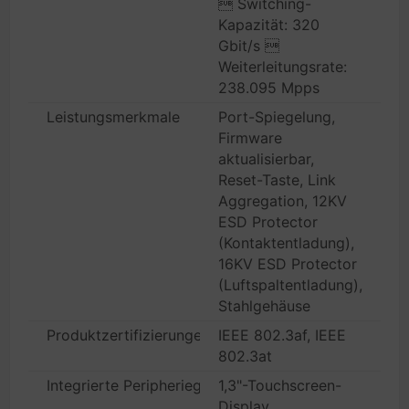
 Switching-
Kapazität: 320
Gbit/s 
Weiterleitungsrate:
238.095 Mpps
Leistungsmerkmale
Port-Spiegelung,
Firmware
aktualisierbar,
Reset-Taste, Link
Aggregation, 12KV
ESD Protector
(Kontaktentladung),
16KV ESD Protector
(Luftspaltentladung),
Stahlgehäuse
Produktzertifizierungen
IEEE 802.3af, IEEE
802.3at
Integrierte Peripheriegeräte
1,3"-Touchscreen-
Display