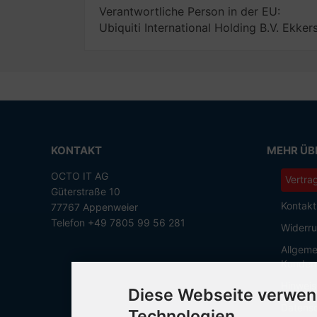
Verantwortliche Person in der EU:
Ubiquiti International Holding B.V. Ekk
KONTAKT
MEHR ÜBE
OCTO IT AG
Vertra
Güterstraße 10
Kontakt
77767 Appenweier
Telefon +49 7805 99 56 281
Widerru
Allgeme
Kunden
Hinweis
Diese Webseite verwen
Datensc
Technologien