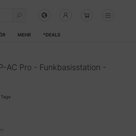
ÖR
MEHR
*DEALS
P-AC Pro - Funkbasisstation -
3 Tage
ten