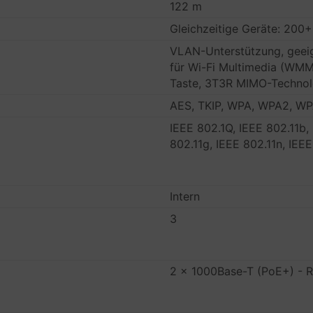
122 m
Gleichzeitige Geräte: 200
VLAN-Unterstützung, geei
für Wi-Fi Multimedia (WMM)
Taste, 3T3R MIMO-Technol
AES, TKIP, WPA, WPA2, W
IEEE 802.1Q, IEEE 802.11b,
802.11g, IEEE 802.11n, IEE
Intern
3
2 x 1000Base-T (PoE+) - 