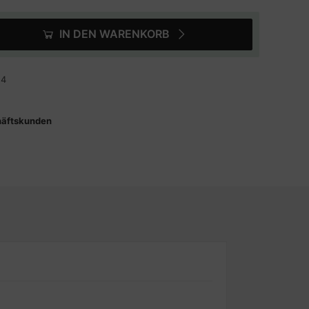
IN DEN WARENKORB
14
häftskunden