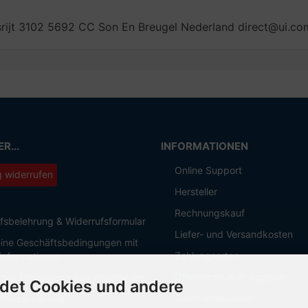
ersrijt 3102 5692 CC Son En Breugel Nederland direct@ui.co
R...
INFORMATIONEN
Online Support
g widerrufen
Hersteller
Rechnungskauf
fsbelehrung & Widerrufsformular
Liefer- und Versandkosten
ine Geschäftsbedingungen mit
Zahlungsarten
informationen
Öffentliche Auftraggeber
 zur Entsorgung von Altbatterien
det Cookies und andere
Geschäftskunden
hutzerklärung