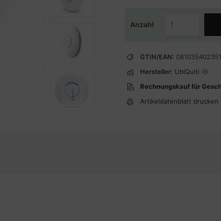
Anzahl
GTIN/EAN:
08103540235
Hersteller:
UbiQuiti
Rechnungskauf für Gesc
Artikeldatenblatt drucken