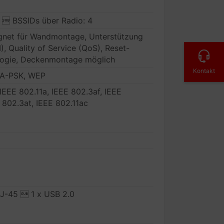
+  BSSIDs über Radio: 4
gnet für Wandmontage, Unterstützung
, Quality of Service (QoS), Reset-
ogie, Deckenmontage möglich
Kontakt
PA-PSK, WEP
 IEEE 802.11a, IEEE 802.3af, IEEE
E 802.3at, IEEE 802.11ac
RJ-45  1 x USB 2.0