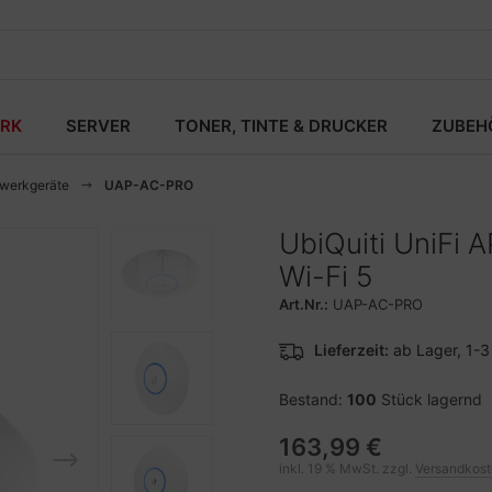
RK
SERVER
TONER, TINTE & DRUCKER
ZUBEH
zwerkgeräte
UAP-AC-PRO
UbiQuiti UniFi A
Wi-Fi 5
Art.Nr.:
UAP-AC-PRO
Lieferzeit:
ab Lager, 1-
Bestand:
100
Stück lagernd
163,99 €
inkl. 19 % MwSt. zzgl.
Versandkos