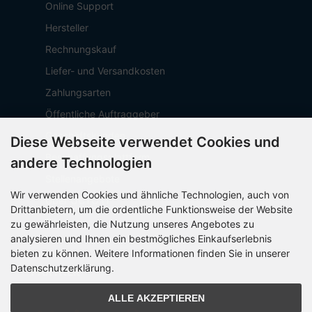
Online Support
Hersteller
Rechnungskauf
Liefer- und Versandkosten
Zahlungsarten
Öffentliche Auftraggeber
Geschäftskunden
Diese Webseite verwendet Cookies und
Beschaffungsplattform
andere Technologien
Stellenangebote
Wir verwenden Cookies und ähnliche Technologien, auch von
Über OCTO IT
Drittanbietern, um die ordentliche Funktionsweise der Website
Sitemap
zu gewährleisten, die Nutzung unseres Angebotes zu
analysieren und Ihnen ein bestmögliches Einkaufserlebnis
bieten zu können. Weitere Informationen finden Sie in unserer
Datenschutzerklärung.
PARTNER
ALLE AKZEPTIEREN