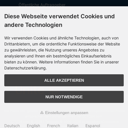
Öffentliche Auftraggeber
Geschäftskunden
Diese Webseite verwendet Cookies und
Beschaffungsplattform
andere Technologien
Stellenangebote
Wir verwenden Cookies und ähnliche Technologien, auch von
Über OCTO IT
Drittanbietern, um die ordentliche Funktionsweise der Website
Sitemap
zu gewährleisten, die Nutzung unseres Angebotes zu
analysieren und Ihnen ein bestmögliches Einkaufserlebnis
bieten zu können. Weitere Informationen finden Sie in unserer
Datenschutzerklärung.
PARTNER
ALLE AKZEPTIEREN
NUR NOTWENDIGE
Alle Preise inkl. gesetzl. MwSt. zzgl.
Versandkosten
. Die durchgestrichenen Preise
Einstellungen anpassen
entsprechen dem bisherigen Preis bei OCTO24.com.
OCTO24.com © 2026 | Template © 2009-2026 by modified eCommerce
Deutsch
English
French
Italian
Espanol
Shopsoftware