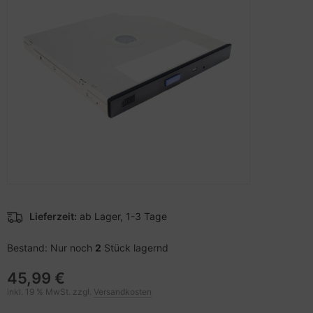
pier, Folien, Etiketten
to & Video
nstige Netzwerkgeräte
schen & Tragebehältnisse
sche Tinten Minen
ner
ndhelds und Navigation
SB Hub
behör Drucker
-Server
ebcams
 Zubehör
behör CD-/DVD-Rohlinge
anner Zubehör
behör divers
blet Zubehör
behör Mobiltelefone
Lieferzeit:
ab Lager, 1-3 Tage
splayzubehör
Bestand: Nur noch
2
Stück lagernd
45,99 €
inkl. 19 % MwSt. zzgl.
Versandkosten