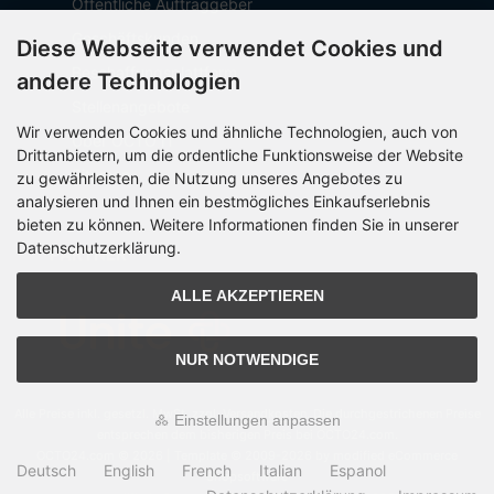
Öffentliche Auftraggeber
Geschäftskunden
Diese Webseite verwendet Cookies und
Beschaffungsplattform
andere Technologien
Stellenangebote
Wir verwenden Cookies und ähnliche Technologien, auch von
Über OCTO IT
Drittanbietern, um die ordentliche Funktionsweise der Website
Sitemap
zu gewährleisten, die Nutzung unseres Angebotes zu
analysieren und Ihnen ein bestmögliches Einkaufserlebnis
bieten zu können. Weitere Informationen finden Sie in unserer
Datenschutzerklärung.
PARTNER
ALLE AKZEPTIEREN
NUR NOTWENDIGE
Alle Preise inkl. gesetzl. MwSt. zzgl.
Versandkosten
. Die durchgestrichenen Preise
Einstellungen anpassen
entsprechen dem bisherigen Preis bei OCTO24.com.
OCTO24.com © 2026 | Template © 2009-2026 by modified eCommerce
Deutsch
English
French
Italian
Espanol
Shopsoftware