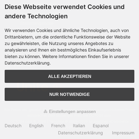
Geschäftskunden
Diese Webseite verwendet Cookies und
Beschaffungsplattform
andere Technologien
Stellenangebote
Wir verwenden Cookies und ähnliche Technologien, auch von
Über OCTO IT
Drittanbietern, um die ordentliche Funktionsweise der Website
Sitemap
zu gewährleisten, die Nutzung unseres Angebotes zu
analysieren und Ihnen ein bestmögliches Einkaufserlebnis
bieten zu können. Weitere Informationen finden Sie in unserer
Datenschutzerklärung.
PARTNER
ALLE AKZEPTIEREN
NUR NOTWENDIGE
Alle Preise inkl. gesetzl. MwSt. zzgl.
Versandkosten
. Die durchgestrichenen Preise
Einstellungen anpassen
entsprechen dem bisherigen Preis bei OCTO24.com.
OCTO24.com © 2026 | Template © 2009-2026 by modified eCommerce
Deutsch
English
French
Italian
Espanol
Shopsoftware
Datenschutzerklärung
Impressum
mod
ified eCommerce Shopsoftware © 2009-2026