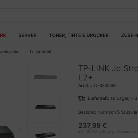
RK
SERVER
TONER, TINTE & DRUCKER
ZUBEH
zwerkgeräte
TL-SX3008F
TP-LINK JetStr
L2+
Art.Nr.:
TL-SX3008F
Lieferzeit:
ab Lager, 1-
Bestand: Nur noch
5
Stück l
237,99 €
inkl. 19 % MwSt. zzgl.
Versandkos