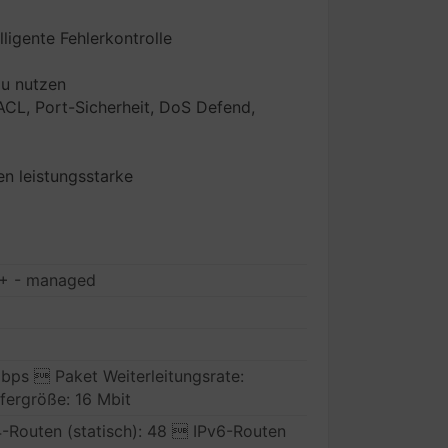
ligente Fehlerkontrolle
zu nutzen
ACL, Port-Sicherheit, DoS Defend,
n leistungsstarke
2+ - managed
bps  Paket Weiterleitungsrate:
fergröße: 16 Mbit
v4-Routen (statisch): 48  IPv6-Routen