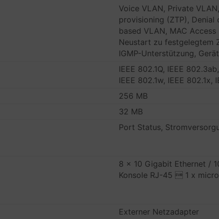
Voice VLAN, Private VLAN
provisioning (ZTP), Denial
based VLAN, MAC Access B
Neustart zu festgelegtem Z
IGMP-Unterstützung, Gerä
IEEE 802.1Q, IEEE 802.3ab
IEEE 802.1w, IEEE 802.1x, 
256 MB
32 MB
Port Status, Stromversorg
8 x 10 Gigabit Ethernet / 
Konsole RJ-45  1 x micr
Externer Netzadapter