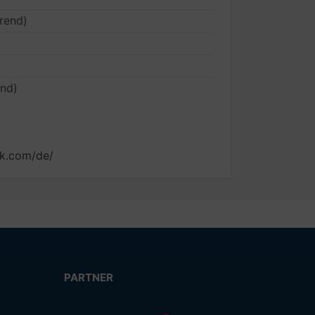
rend)
end)
nk.com/de/
PARTNER