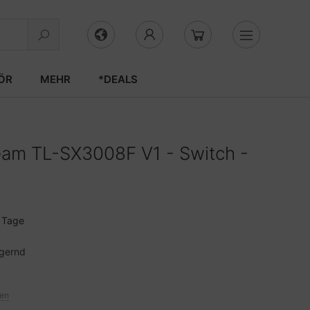
ÖR
MEHR
*DEALS
eam TL-SX3008F V1 - Switch -
3 Tage
agernd
ten