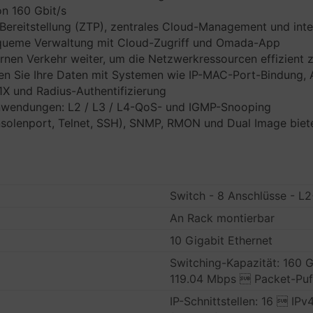
on 160 Gbit/s
ereitstellung (ZTP), zentrales Cloud-Management und intel
equeme Verwaltung mit Cloud-Zugriff und Omada-App
ternen Verkehr weiter, um die Netzwerkressourcen effizient 
zen Sie Ihre Daten mit Systemen wie IP-MAC-Port-Bindung, 
X und Radius-Authentifizierung
nwendungen: L2 / L3 / L4-QoS- und IGMP-Snooping
solenport, Telnet, SSH), SNMP, RMON und Dual Image biete
Switch - 8 Anschlüsse - L
An Rack montierbar
10 Gigabit Ethernet
Switching-Kapazität: 160 G
119.04 Mbps  Packet-Puf
IP-Schnittstellen: 16  IP