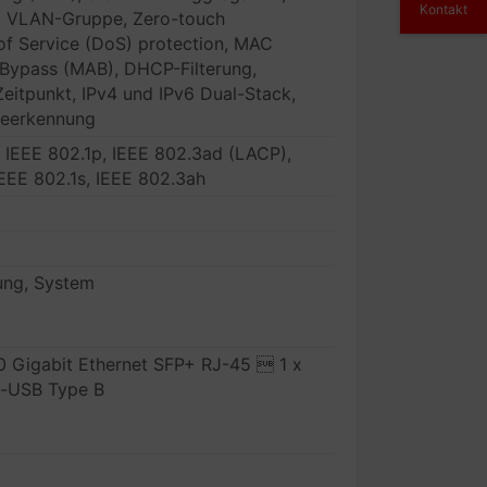
Kontakt
, VLAN-Gruppe, Zero-touch
 of Service (DoS) protection, MAC
ypass (MAB), DHCP-Filterung,
eitpunkt, IPv4 und IPv6 Dual-Stack,
teerkennung
, IEEE 802.1p, IEEE 802.3ad (LACP),
IEEE 802.1s, IEEE 802.3ah
ung, System
10 Gigabit Ethernet SFP+ RJ-45  1 x
o-USB Type B