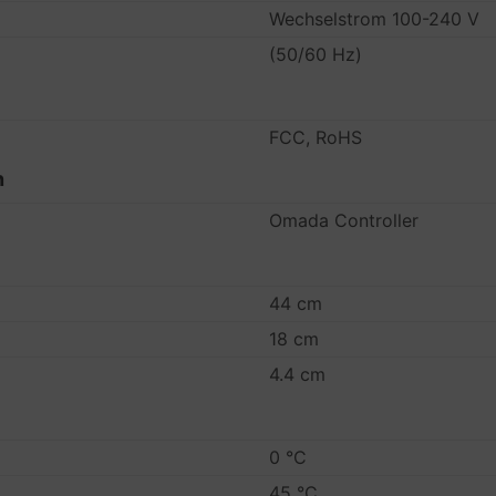
Wechselstrom 100-240 V
(50/60 Hz)
FCC, RoHS
n
Omada Controller
44 cm
18 cm
4.4 cm
0 °C
45 °C