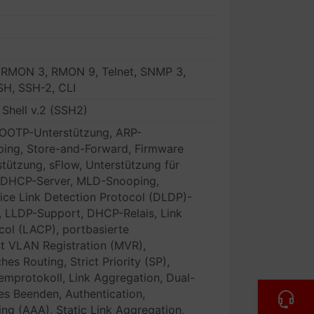
 RMON 3, RMON 9, Telnet, SNMP 3,
H, SSH-2, CLI
 Shell v.2 (SSH2)
OOTP-Unterstützung, ARP-
ping, Store-and-Forward, Firmware
stützung, sFlow, Unterstützung für
, DHCP-Server, MLD-Snooping,
ice Link Detection Protocol (DLDP)-
r, LLDP-Support, DHCP-Relais, Link
col (LACP), portbasierte
st VLAN Registration (MVR),
hes Routing, Strict Priority (SP),
mprotokoll, Link Aggregation, Dual-
les Beenden, Authentication,
ng (AAA), Static Link Aggregation,