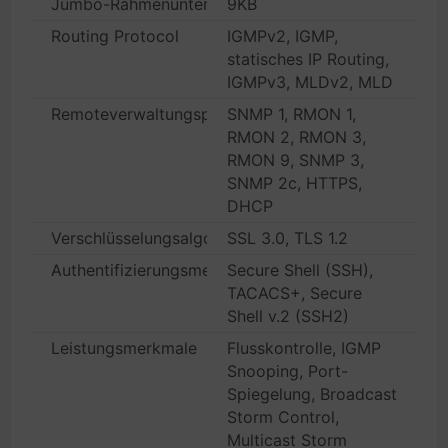
Jumbo-Rahmenunterstützung
9KB
Routing Protocol
IGMPv2, IGMP,
statisches IP Routing,
IGMPv3, MLDv2, MLD
Remoteverwaltungsprotokoll
SNMP 1, RMON 1,
RMON 2, RMON 3,
RMON 9, SNMP 3,
SNMP 2c, HTTPS,
DHCP
Verschlüsselungsalgorithmus
SSL 3.0, TLS 1.2
Authentifizierungsmethode
Secure Shell (SSH),
TACACS+, Secure
Shell v.2 (SSH2)
Leistungsmerkmale
Flusskontrolle, IGMP
Snooping, Port-
Spiegelung, Broadcast
Storm Control,
Multicast Storm