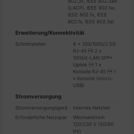
802.3x, IEEE 802.3ad
(LACP), IEEE 802.1w,
IEEE 802.1x, IEEE
802.1s, IEEE 802.3at
Erweiterung/Konnektivität
Schnittstellen
8 x 100/1000/2.5G
RJ-45  2 x
10Gbit-LAN SFP+
Uplink  1 x
Konsole RJ-45  1
x Konsole (micro-
USB)
Stromversorgung
Stromversorgungsgerät
Internes Netzteil
Erforderliche Netzspannung
Wechselstrom
120/230 V (50/60
Hz)