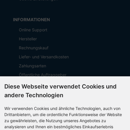
INFORMATIONEN
Online Support
Hersteller
Rechnungskauf
Liefer- und Versandkosten
Zahlungsarten
Öffentliche Auftraggeber
Geschäftskunden
Diese Webseite verwendet Cookies und
Beschaffungsplattform
andere Technologien
Stellenangebote
Wir verwenden Cookies und ähnliche Technologien, auch von
Über OCTO IT
Drittanbietern, um die ordentliche Funktionsweise der Website
Sitemap
zu gewährleisten, die Nutzung unseres Angebotes zu
analysieren und Ihnen ein bestmögliches Einkaufserlebnis