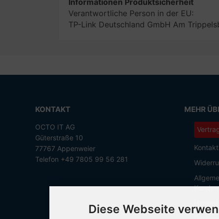
Informationen Produktsicherheit
Verantwortliche Person in der EU:
TP-Link Deutschland GmbH Am Trippelsb
KONTAKT
MEHR ÜBE
OCTO IT AG
Vertra
Güterstraße 10
Kontakt
77767 Appenweier
Telefon +49 7805 99 56 281
Widerru
Allgeme
Kunden
Hinweis
Diese Webseite verwen
Datensc