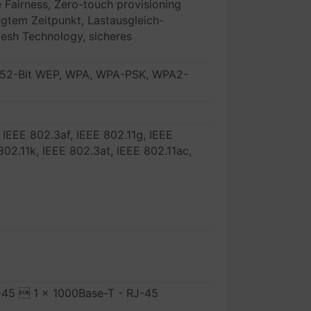
 Fairness, Zero-touch provisioning
egtem Zeitpunkt, Lastausgleich-
sh Technology, sicheres
 152-Bit WEP, WPA, WPA-PSK, WPA2-
 IEEE 802.3af, IEEE 802.11g, IEEE
802.11k, IEEE 802.3at, IEEE 802.11ac,
-45  1 x 1000Base-T - RJ-45