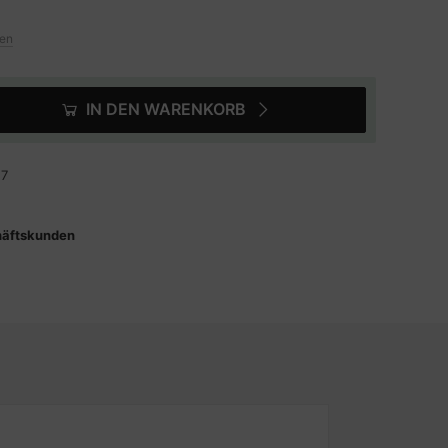
ten
IN DEN WARENKORB
17
häftskunden