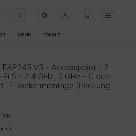
ÖR
MEHR
*DEALS
EAP245 V3 - Accesspoint - 2
-Fi 5 - 2.4 GHz, 5 GHz - Cloud-
nd- / Deckenmontage (Packung
3 Tage
agernd