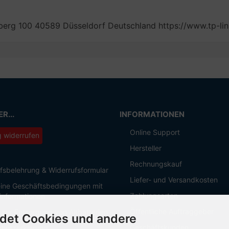
erg 100 40589 Düsseldorf Deutschland https://www.tp-li
R...
INFORMATIONEN
Online Support
g widerrufen
Hersteller
Rechnungskauf
fsbelehrung & Widerrufsformular
Liefer- und Versandkosten
ine Geschäftsbedingungen mit
Zahlungsarten
informationen
Öffentliche Auftraggeber
 zur Entsorgung von Altbatterien
det Cookies und andere
Geschäftskunden
hutzerklärung