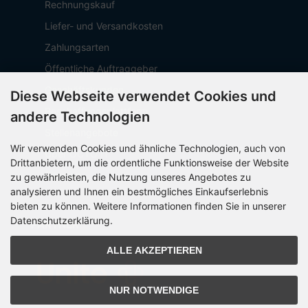
Rechnungskauf
Liefer- und Versandkosten
Zahlungsarten
Öffentliche Auftraggeber
Geschäftskunden
Diese Webseite verwendet Cookies und
Beschaffungsplattform
andere Technologien
Stellenangebote
Wir verwenden Cookies und ähnliche Technologien, auch von
Über OCTO IT
Drittanbietern, um die ordentliche Funktionsweise der Website
Sitemap
zu gewährleisten, die Nutzung unseres Angebotes zu
analysieren und Ihnen ein bestmögliches Einkaufserlebnis
bieten zu können. Weitere Informationen finden Sie in unserer
Datenschutzerklärung.
PARTNER
ALLE AKZEPTIEREN
NUR NOTWENDIGE