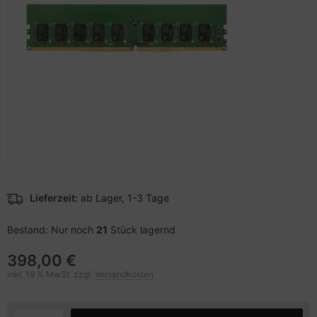
pier, Folien, Etiketten
to & Video
nstige Netzwerkgeräte
schen & Tragebehältnisse
sche Tinten Minen
ner
ndhelds und Navigation
SB Hub
behör Drucker
-Server
ebcams
 Zubehör
behör CD-/DVD-Rohlinge
anner Zubehör
behör divers
blet Zubehör
Lieferzeit:
ab Lager, 1-3 Tage
behör Mobiltelefone
Bestand: Nur noch
21
Stück lagernd
splayzubehör
398,00 €
inkl. 19 % MwSt. zzgl.
Versandkosten