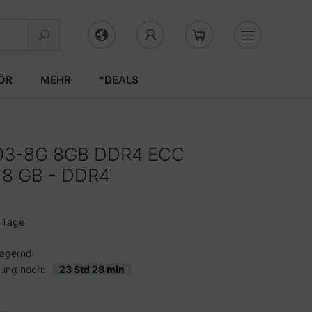
ÖR
MEHR
*DEALS
03-8G 8GB DDR4 ECC
8 GB - DDR4
3 Tage
lagernd
lung noch:
23 Std 28 min