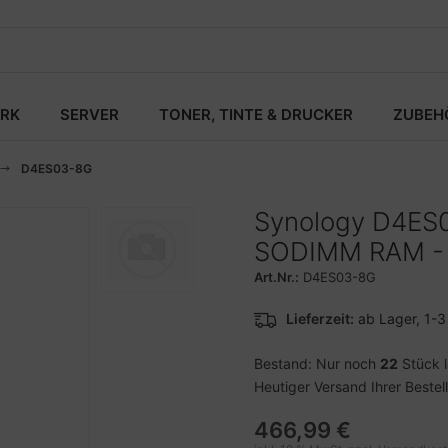
RK
SERVER
TONER, TINTE & DRUCKER
ZUBEH
D4ES03-8G
Synology D4ES
SODIMM RAM - 
Art.Nr.:
D4ES03-8G
Lieferzeit:
ab Lager, 1-
Bestand: Nur noch
22
Stück 
Heutiger Versand Ihrer Bestel
466,99 €