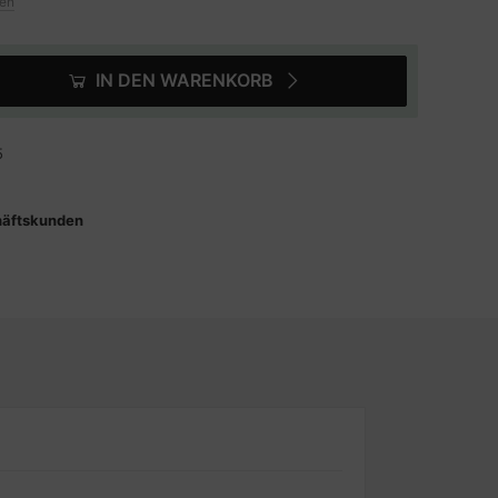
ten
IN DEN WARENKORB
5
häftskunden