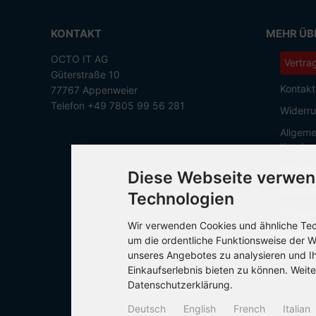
KONTAKT
MEHR ÜBE
OCTO IT AG
Vertra
Güterstraße 10
Kontakt
77767 Appenweier
Telefon +49 7805 99 56 281
Widerru
Allgeme
Kunden
Hinweis
Diese Webseite verwen
Datensc
Technologien
Impres
Wir verwenden Cookies und ähnliche Tech
Cookie 
um die ordentliche Funktionsweise der W
unseres Angebotes zu analysieren und I
Einkaufserlebnis bieten zu können. Weite
Datenschutzerklärung.
Deutsch
English
French
Italian