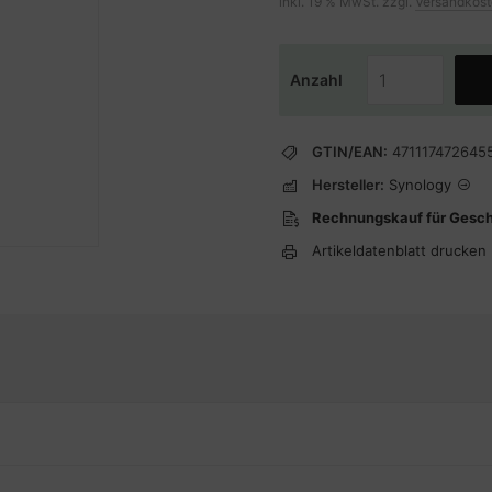
inkl. 19 % MwSt. zzgl.
Versandkos
Anzahl
GTIN/EAN:
471117472645
Hersteller:
Synology
Rechnungskauf für Gesc
Artikeldatenblatt drucken