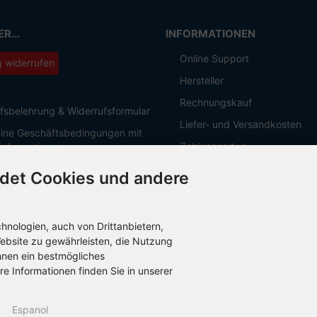
R...
INFORMATIONEN
Online Support
g widerrufen
Hersteller
Rechnungskauf
fsbelehrung & Widerrufsformular
Liefer- und Versandkosten
ine Geschäftsbedingungen mit
Zahlungsarten
informationen
Öffentliche Auftraggeber
 zur Entsorgung von Altbatterien
det Cookies und andere
Geschäftskunden
hutzerklärung
Beschaffungsplattform
sum
nologien, auch von Drittanbietern,
Stellenangebote
Einstellungen
ebsite zu gewährleisten, die Nutzung
hnen ein bestmögliches
Über OCTO IT
re Informationen finden Sie in unserer
Sitemap
Espanol