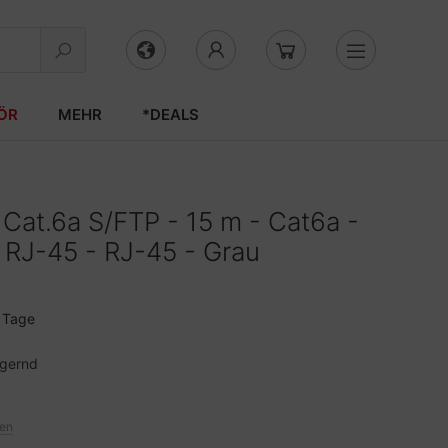
ÖR
MEHR
*DEALS
Cat.6a S/FTP - 15 m - Cat6a -
 RJ-45 - RJ-45 - Grau
3 Tage
agernd
ten