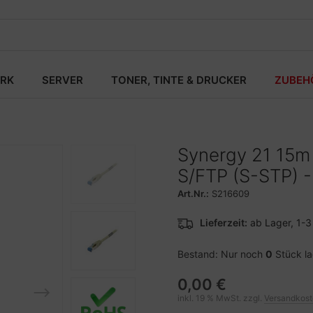
RK
SERVER
TONER, TINTE & DRUCKER
ZUBEH
Synergy 21 15m 
S/FTP (S-STP) -
Art.Nr.:
S216609
Lieferzeit:
ab Lager, 1-
Bestand: Nur noch
0
Stück l
0,00 €
inkl. 19 % MwSt. zzgl.
Versandkos