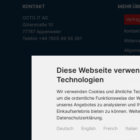
KONTAKT
MEHR ÜBE
OCTO IT AG
Vertra
Güterstraße 10
Kontakt
77767 Appenweier
Telefon +49 7805 99 56 281
Widerru
Allgeme
Kunden
Hinweis
Diese Webseite verwen
Datensc
Technologien
Impres
Wir verwenden Cookies und ähnliche Tech
Cookie 
um die ordentliche Funktionsweise der W
unseres Angebotes zu analysieren und I
Einkaufserlebnis bieten zu können. Weite
Datenschutzerklärung.
Deutsch
English
French
Italian
Alle Preise inkl. gesetzl