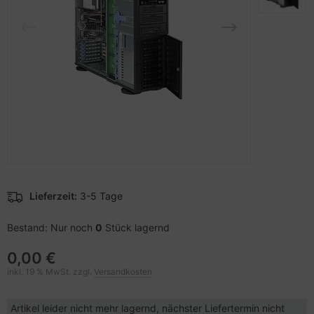
pier, Folien, Etiketten
to & Video
nstige Netzwerkgeräte
schen & Tragebehältnisse
sche Tinten Minen
ner
ndhelds und Navigation
SB Hub
behör Drucker
-Server
ebcams
 Zubehör
behör CD-/DVD-Rohlinge
anner Zubehör
behör divers
blet Zubehör
Lieferzeit:
3-5 Tage
behör Mobiltelefone
Bestand: Nur noch
0
Stück lagernd
splayzubehör
0,00 €
inkl. 19 % MwSt. zzgl.
Versandkosten
Artikel leider nicht mehr lagernd, nächster Liefertermin nicht