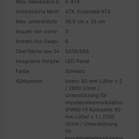
Max. Mainboard-Größe
E-ATX
Unterstützte Motherboards
ATX, Extended ATX
Max. unterstützte Abmessungen
30.5 cm x 33 cm
Anzahl von vorne zugänglicher Einbauschächte
3
Anzahl Hot-Swap-Einbauschächte
8
Oberfläche des Swap-fähigen Laufwerks
SATA/SAS
Integrierte Peripheriegeräte
LED Panel
Farbe
Schwarz
Kühlsystem
Intern: 80 mm Lüfter x 2
/ 2800 U/min /
Unterstützung für
Impulsbreitenmodulation
(PWM)  Rückseite: 90
mm Lüfter x 1 / 2700
U/min / Unterstützung
für
Impulsbreitenmodulation