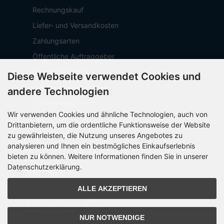
Rechnungskauf
Liefer- und Versandkosten
Zahlungsarten
Öffentliche Auftraggeber
Geschäftskunden
Diese Webseite verwendet Cookies und
Beschaffungsplattform
andere Technologien
Stellenangebote
Wir verwenden Cookies und ähnliche Technologien, auch von
Über OCTO IT
Drittanbietern, um die ordentliche Funktionsweise der Website
Sitemap
zu gewährleisten, die Nutzung unseres Angebotes zu
analysieren und Ihnen ein bestmögliches Einkaufserlebnis
bieten zu können. Weitere Informationen finden Sie in unserer
Datenschutzerklärung.
PARTNER
ALLE AKZEPTIEREN
NUR NOTWENDIGE