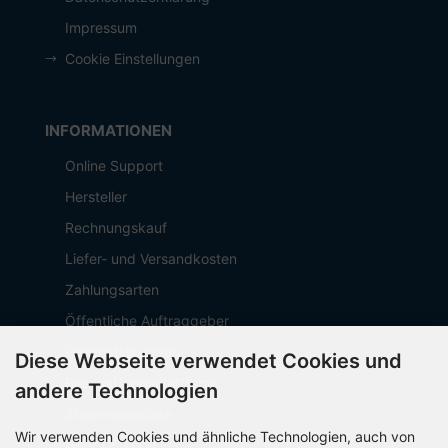
Impressum
Cookie Einstellungen
INFORMATIONEN
Online Support
Hersteller
Rechnungskauf
Liefer- und Versandkosten
Zahlungsarten
Öffentliche Auftraggeber
Geschäftskunden
Diese Webseite verwendet Cookies und
Beschaffungsplattform
andere Technologien
Stellenangebote
Wir verwenden Cookies und ähnliche Technologien, auch von
Über OCTO IT