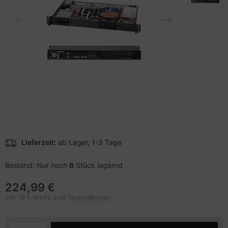
pier, Folien, Etiketten
to & Video
nstige Netzwerkgeräte
schen & Tragebehältnisse
sche Tinten Minen
ner
ndhelds und Navigation
SB Hub
behör Drucker
-Server
ebcams
 Zubehör
behör CD-/DVD-Rohlinge
anner Zubehör
behör divers
blet Zubehör
Lieferzeit:
ab Lager, 1-3 Tage
behör Mobiltelefone
Bestand: Nur noch
6
Stück lagernd
splayzubehör
224,99 €
inkl. 19 % MwSt. zzgl.
Versandkosten