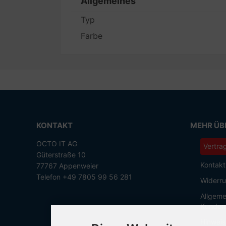
Allgemeines
Typ
Farbe
KONTAKT
MEHR ÜBE
OCTO IT AG
Vertra
Güterstraße 10
Kontakt
77767 Appenweier
Telefon +49 7805 99 56 281
Widerru
Allgeme
Kunden
Hinweis