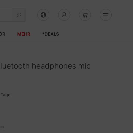
ÖR
MEHR
*DEALS
Bluetooth headphones mic
3 Tage
ten