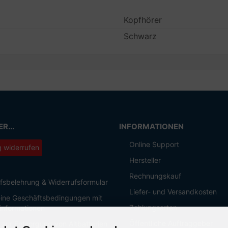
Kopfhörer
Schwarz
R...
INFORMATIONEN
Online Support
g widerrufen
Hersteller
Rechnungskauf
fsbelehrung & Widerrufsformular
Liefer- und Versandkosten
ine Geschäftsbedingungen mit
Zahlungsarten
informationen
Öffentliche Auftraggeber
 zur Entsorgung von Altbatterien