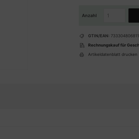
Anzahl
GTIN/EAN:
73330480681
Rechnungskauf für Gesc
Artikeldatenblatt drucken