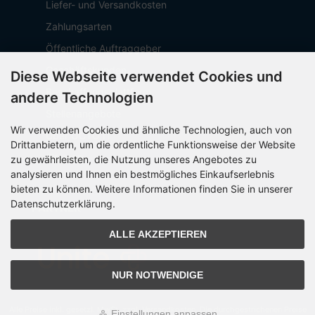
Liefer- und Versandkosten
Zahlungsarten
Öffentliche Auftraggeber
Geschäftskunden
Diese Webseite verwendet Cookies und
Beschaffungsplattform
andere Technologien
Stellenangebote
Wir verwenden Cookies und ähnliche Technologien, auch von
Über OCTO IT
Drittanbietern, um die ordentliche Funktionsweise der Website
Sitemap
zu gewährleisten, die Nutzung unseres Angebotes zu
analysieren und Ihnen ein bestmögliches Einkaufserlebnis
bieten zu können. Weitere Informationen finden Sie in unserer
Datenschutzerklärung.
PARTNER
ALLE AKZEPTIEREN
NUR NOTWENDIGE
Alle Preise inkl. gesetzl. MwSt. zzgl.
Versandkosten
. Die durchgestrichenen Preise
Einstellungen anpassen