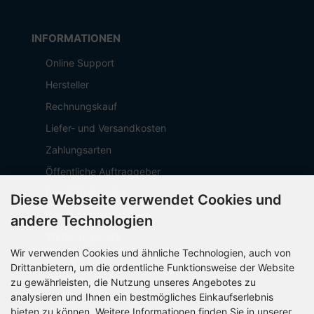
INFORMATIONEN
Online Support
Hersteller
Rechnungskauf
Liefer- und Versandkosten
Zahlungsarten
Öffentliche Auftraggeber
Geschäftskunden
Diese Webseite verwendet Cookies und
Beschaffungsplattform
andere Technologien
Stellenangebote
Wir verwenden Cookies und ähnliche Technologien, auch von
Über OCTO IT
Drittanbietern, um die ordentliche Funktionsweise der Website
Sitemap
zu gewährleisten, die Nutzung unseres Angebotes zu
analysieren und Ihnen ein bestmögliches Einkaufserlebnis
bieten zu können. Weitere Informationen finden Sie in unserer