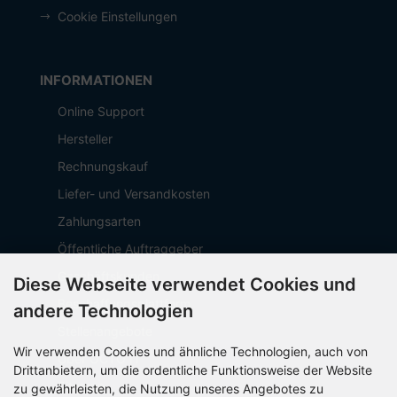
Cookie Einstellungen
INFORMATIONEN
Online Support
Hersteller
Rechnungskauf
Liefer- und Versandkosten
Zahlungsarten
Öffentliche Auftraggeber
Geschäftskunden
Diese Webseite verwendet Cookies und
Beschaffungsplattform
andere Technologien
Stellenangebote
Wir verwenden Cookies und ähnliche Technologien, auch von
Über OCTO IT
Drittanbietern, um die ordentliche Funktionsweise der Website
Sitemap
zu gewährleisten, die Nutzung unseres Angebotes zu