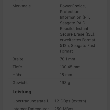
Merkmale
PowerChoice,
Protection
Information (PI),
Seagate RAID
Rebuild, Instant
Secure Erase (ISE),
erweitertes Format
512n, Seagate Fast
Format
Breite
70.1 mm
Tiefe
100.45 mm
Höhe
15 mm
Gewicht
193 g
Leistung
Übertragungsrate Laufwerk
1.2 GBps (extern)
Interner Datendurchsatz
250 MBps