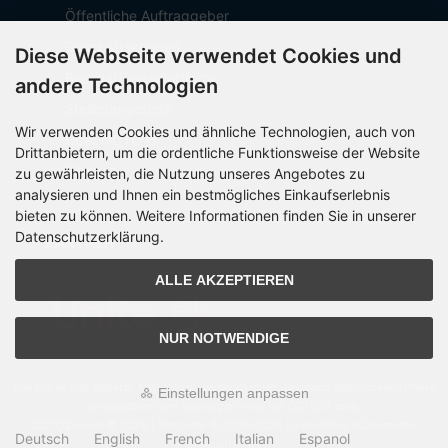
Öffentliche Auftraggeber
Geschäftskunden
Diese Webseite verwendet Cookies und
Beschaffungsplattform
andere Technologien
Stellenangebote
Wir verwenden Cookies und ähnliche Technologien, auch von
Über OCTO IT
Drittanbietern, um die ordentliche Funktionsweise der Website
Sitemap
zu gewährleisten, die Nutzung unseres Angebotes zu
analysieren und Ihnen ein bestmögliches Einkaufserlebnis
bieten zu können. Weitere Informationen finden Sie in unserer
Datenschutzerklärung.
PARTNER
ALLE AKZEPTIEREN
NUR NOTWENDIGE
Alle Preise inkl. gesetzl. MwSt. zzgl.
Versandkosten
. Die durchgestrichenen Preise
Einstellungen anpassen
entsprechen dem bisherigen Preis bei OCTO24.com.
OCTO24.com © 2026 | Template © 2009-2026 by modified eCommerce
Deutsch
English
French
Italian
Espanol
Shopsoftware