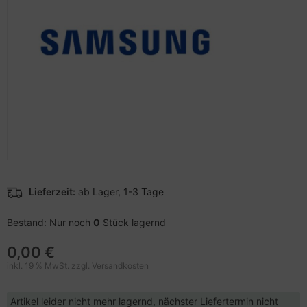
pier, Folien, Etiketten
to & Video
nstige Netzwerkgeräte
schen & Tragebehältnisse
sche Tinten Minen
ner
ndhelds und Navigation
SB Hub
behör Drucker
-Server
ebcams
 Zubehör
behör CD-/DVD-Rohlinge
anner Zubehör
behör divers
blet Zubehör
Lieferzeit:
ab Lager, 1-3 Tage
behör Mobiltelefone
Bestand: Nur noch
0
Stück lagernd
splayzubehör
0,00 €
inkl. 19 % MwSt. zzgl.
Versandkosten
Artikel leider nicht mehr lagernd, nächster Liefertermin nicht