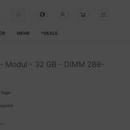
ÖR
MEHR
*DEALS
 Modul - 32 GB - DIMM 288-
3 Tage
lagernd
ten