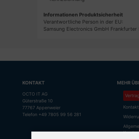
Informationen Produktsicherheit
Verantwortliche Person in der EU:
Samsung Electronics GmbH Frankfurter
KONTAKT
MEHR ÜBE
OCTO IT AG
Vertra
Güterstraße 10
Kontakt
77767 Appenweier
Telefon +49 7805 99 56 281
Widerru
Allgeme
Kunden