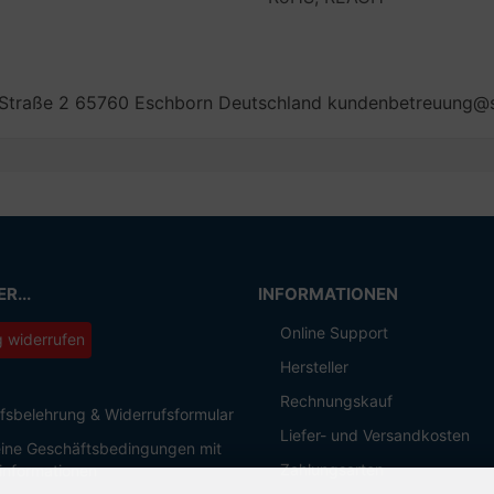
 Straße 2 65760 Eschborn Deutschland kundenbetreuung
R...
INFORMATIONEN
Online Support
g widerrufen
Hersteller
Rechnungskauf
fsbelehrung & Widerrufsformular
Liefer- und Versandkosten
ine Geschäftsbedingungen mit
Zahlungsarten
informationen