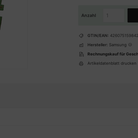
Anzahl
GTIN/EAN:
42607515984
Hersteller:
Samsung
Rechnungskauf für Gesc
Artikeldatenblatt drucken