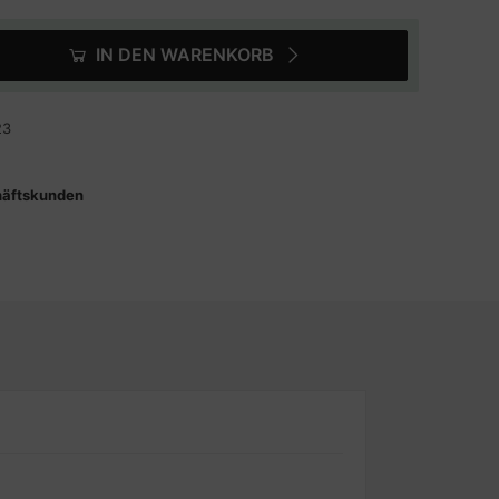
IN DEN WARENKORB
23
häftskunden