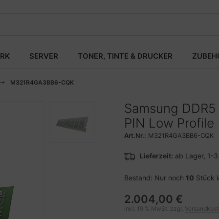
RK
SERVER
TONER, TINTE & DRUCKER
ZUBEH
M321R4GA3BB6-CQK
Samsung DDR5 -
PIN Low Profile
Art.Nr.:
M321R4GA3BB6-CQK
Lieferzeit:
ab Lager, 1-
Bestand: Nur noch
10
Stück 
2.004,00 €
inkl. 19 % MwSt. zzgl.
Versandkos