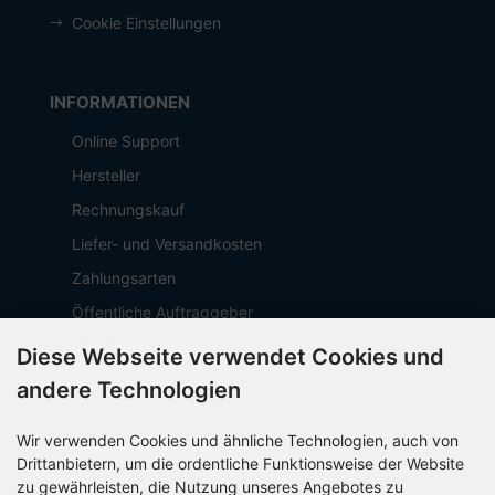
Cookie Einstellungen
INFORMATIONEN
Online Support
Hersteller
Rechnungskauf
Liefer- und Versandkosten
Zahlungsarten
Öffentliche Auftraggeber
Geschäftskunden
Diese Webseite verwendet Cookies und
Beschaffungsplattform
andere Technologien
Stellenangebote
Wir verwenden Cookies und ähnliche Technologien, auch von
Über OCTO IT
Drittanbietern, um die ordentliche Funktionsweise der Website
Sitemap
zu gewährleisten, die Nutzung unseres Angebotes zu