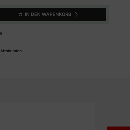
IN DEN WARENKORB
9
häftskunden