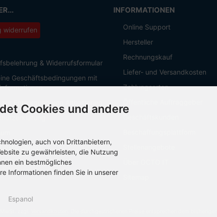
R...
INFORMATIONEN
Online Support
g widerrufen
Hersteller
Rechnungskauf
fsbelehrung & Widerrufsformular
Liefer- und Versandkosten
ine Geschäftsbedingungen mit
Zahlungsarten
informationen
Öffentliche Auftraggeber
 zur Entsorgung von Altbatterien
det Cookies und andere
Geschäftskunden
hutzerklärung
Beschaffungsplattform
sum
nologien, auch von Drittanbietern,
Stellenangebote
Einstellungen
ebsite zu gewährleisten, die Nutzung
hnen ein bestmögliches
Über OCTO IT
re Informationen finden Sie in unserer
Sitemap
Espanol
. MwSt. zzgl.
Versandkosten
. Die durchgestrichenen Preise entsprechen dem bisherige