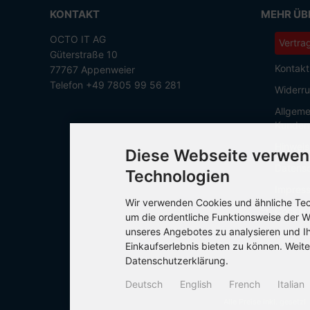
KONTAKT
MEHR ÜBE
OCTO IT AG
Vertra
Güterstraße 10
Kontakt
77767 Appenweier
Telefon +49 7805 99 56 281
Widerru
Allgeme
Kunden
Hinweis
Diese Webseite verwen
Datensc
Technologien
Impres
Wir verwenden Cookies und ähnliche Tech
Cookie 
um die ordentliche Funktionsweise der W
unseres Angebotes zu analysieren und I
Einkaufserlebnis bieten zu können. Weite
Datenschutzerklärung.
Deutsch
English
French
Italian
Alle Preise inkl. gesetzl