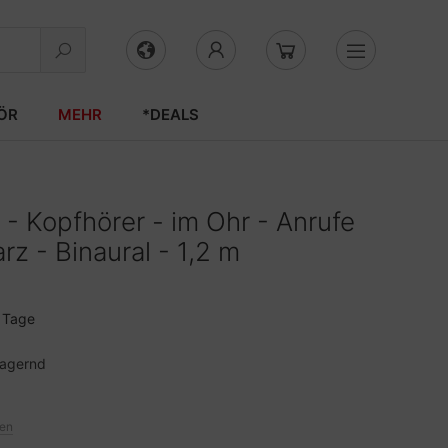
ÖR
MEHR
*DEALS
 Kopfhörer - im Ohr - Anrufe
z - Binaural - 1,2 m
3 Tage
lagernd
ten