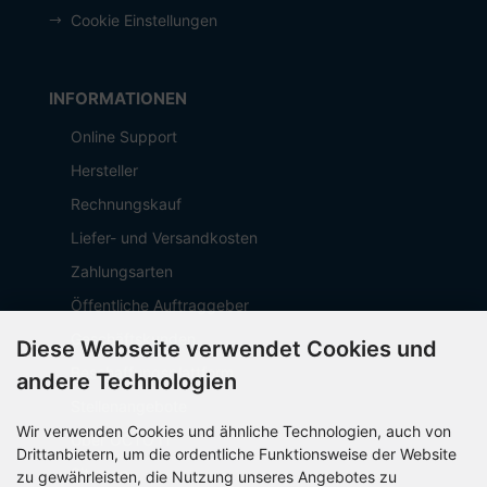
Cookie Einstellungen
INFORMATIONEN
Online Support
Hersteller
Rechnungskauf
Liefer- und Versandkosten
Zahlungsarten
Öffentliche Auftraggeber
Geschäftskunden
Diese Webseite verwendet Cookies und
Beschaffungsplattform
andere Technologien
Stellenangebote
Wir verwenden Cookies und ähnliche Technologien, auch von
Über OCTO IT
Drittanbietern, um die ordentliche Funktionsweise der Website
Sitemap
zu gewährleisten, die Nutzung unseres Angebotes zu