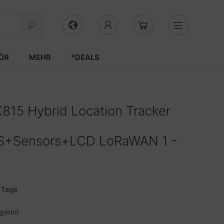
ÖR
MEHR
*DEALS
815 Hybrid Location Tracker
S+Sensors+LCD LoRaWAN 1 -
3 Tage
agernd