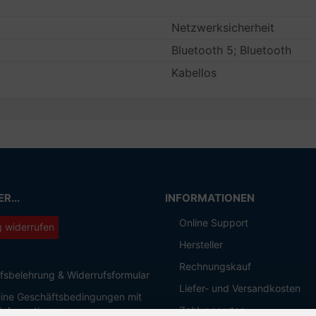
Netzwerksicherheit
Bluetooth 5; Bluetooth
Kabellos
R...
INFORMATIONEN
Online Support
g widerrufen
Hersteller
Rechnungskauf
fsbelehrung & Widerrufsformular
Liefer- und Versandkosten
ine Geschäftsbedingungen mit
Zahlungsarten
informationen