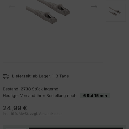
pier, Folien, Etiketten
to & Video
hler
nstige Netzwerkgeräte
sche Tinten Minen
ner
ndhelds und Navigation
ufwerke CD/DVD/BluRay
behör Drucker
-Server
inboards
 Zubehör
tzteile
anner Zubehör
tzwerkadapter / Schnittstellen
blet Zubehör
ozessoren
Lieferzeit:
ab Lager, 1-3 Tage
behör Mobiltelefone
D & Festplatten
Bestand:
2738
Stück lagernd
Heutiger Versand Ihrer Bestellung noch:
6 Std 15 min
splayzubehör
behör Mainboards
24,99 €
behör Modding
inkl. 19 % MwSt. zzgl.
Versandkosten