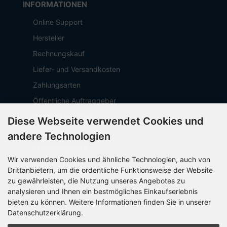
INFORMATIONEN
Online Support
Hersteller
Rechnungskauf
Liefer- und Versandkosten
Zahlungsarten
Öffentliche Auftraggeber
Geschäftskunden
Diese Webseite verwendet Cookies und
Beschaffungsplattform
andere Technologien
Stellenangebote
Wir verwenden Cookies und ähnliche Technologien, auch von
Über OCTO IT
Drittanbietern, um die ordentliche Funktionsweise der Website
Sitemap
zu gewährleisten, die Nutzung unseres Angebotes zu
analysieren und Ihnen ein bestmögliches Einkaufserlebnis
bieten zu können. Weitere Informationen finden Sie in unserer
Datenschutzerklärung.
PARTNER